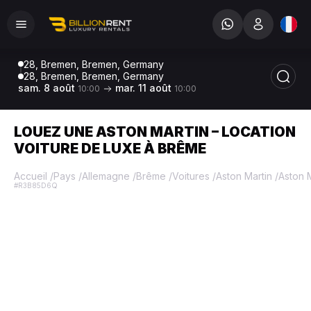
28, Bremen, Bremen, Germany
28, Bremen, Bremen, Germany
sam. 8 août
mar. 11 août
10:00
10:00
LOUEZ UNE ASTON MARTIN – LOCATION
VOITURE DE LUXE À BRÊME
Accueil
/
Pays
/
Allemagne
/
Brême
/
Voitures
/
Aston Martin
/
Aston 
#R3B85D6Q