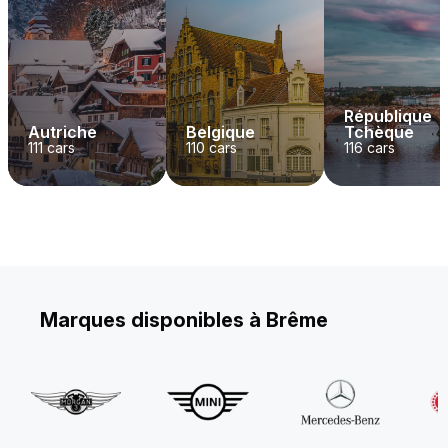
République
Autriche
Belgique
Tchèque
111
cars
110
cars
116
cars
Marques disponibles à Brême