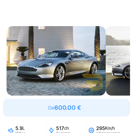
600.00 €
De
5.9
517
295
L
ch
Km/h