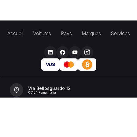
Accueil
Voitures
Pays
Marques
Services
Via Bellosguardo 12
00134 Roma, Italia
+39 392 36 43199
info@billionrent.com
P.IVA (VAT): 16591601006