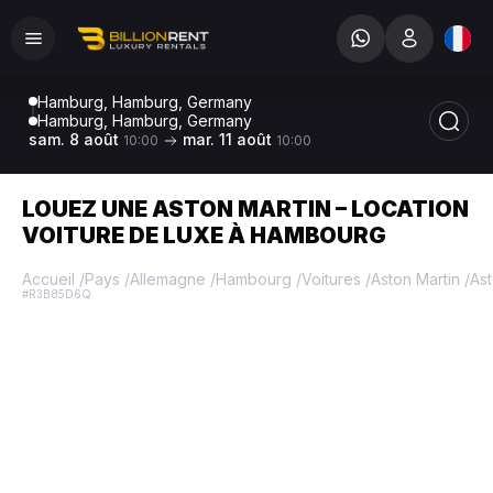
Hamburg, Hamburg, Germany
Hamburg, Hamburg, Germany
sam. 8 août
mar. 11 août
10:00
10:00
LOUEZ UNE ASTON MARTIN – LOCATION
VOITURE DE LUXE À HAMBOURG
Accueil
/
Pays
/
Allemagne
/
Hambourg
/
Voitures
/
Aston Martin
/
As
#R3B85D6Q