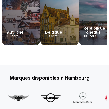
République
Autriche
Belgique
Tchèque
111
cars
110
cars
116
cars
Marques disponibles à Hambourg