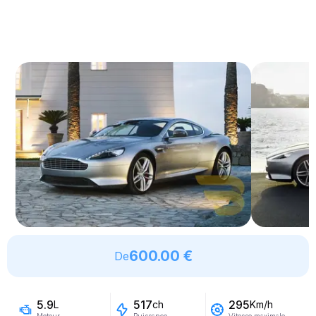
600.00 €
De
5.9
517
295
L
ch
Km/h