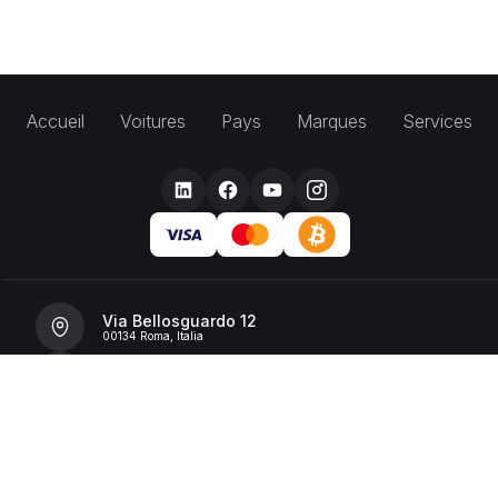
Accueil
Voitures
Pays
Marques
Services
Via Bellosguardo 12
00134 Roma, Italia
+39 392 36 43199
info@billionrent.com
P.IVA (VAT): 16591601006