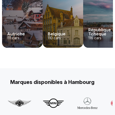
République
Autriche
Belgique
Tchèque
111
cars
110
cars
116
cars
Marques disponibles à Hambourg