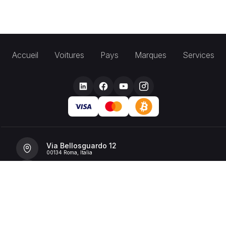
Accueil
Voitures
Pays
Marques
Services
Via Bellosguardo 12
00134 Roma, Italia
+39 392 36 43199
info@billionrent.com
P.IVA (VAT): 16591601006