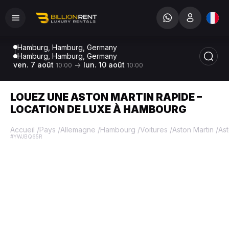
Hamburg, Hamburg, Germany
Hamburg, Hamburg, Germany
ven. 7 août
lun. 10 août
10:00
10:00
LOUEZ UNE ASTON MARTIN RAPIDE –
LOCATION DE LUXE À HAMBOURG
Accueil
/
Pays
/
Allemagne
/
Hambourg
/
Voitures
/
Aston Martin
/
Ast
#YWJBQ65R