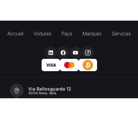
Accueil
Voitures
Pays
Marques
Services
Via Bellosguardo 12
00134 Roma, Italia
+39 392 36 43199
info@billionrent.com
P.IVA (VAT): 16591601006