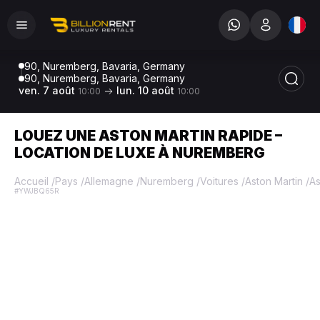
90, Nuremberg, Bavaria, Germany
90, Nuremberg, Bavaria, Germany
ven. 7 août
lun. 10 août
10:00
10:00
LOUEZ UNE ASTON MARTIN RAPIDE –
LOCATION DE LUXE À NUREMBERG
Accueil
/
Pays
/
Allemagne
/
Nuremberg
/
Voitures
/
Aston Martin
/
As
#YWJBQ65R