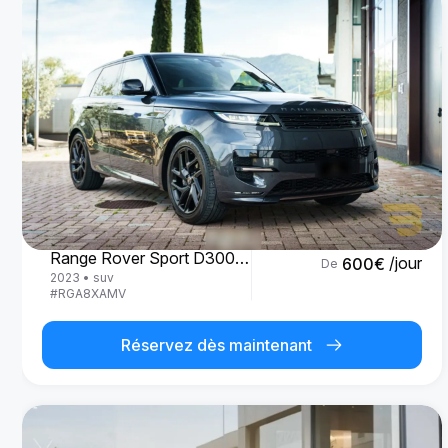
Land Rover
Range Rover Sport D300 R-Dynamic SE
/jour
600
€
De
2023
•
suv
#
RGA8XAMV
Réservez dès maintenant