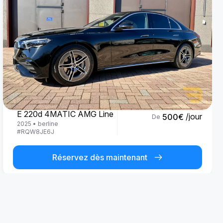
Mercedes Benz
E 220d 4MATIC AMG Line
/jour
500
€
De
2025
•
berline
#
RQW8JE6J
Réservez dès maintenant