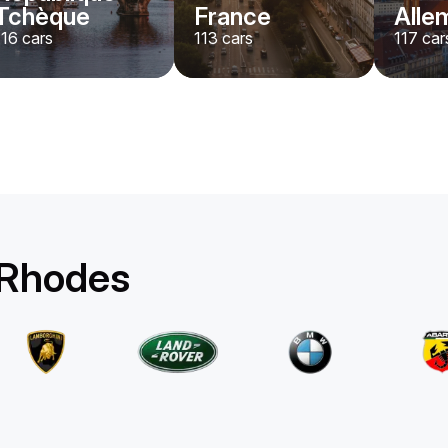
Tchèque
France
Alle
116
cars
113
cars
117
car
BMW
4 series
/jour
530
€
De
2023
•
convertible
#
RB6Z36XW
Réservez dès maintenant
 Rhodes