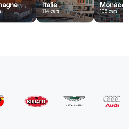
magne
Italie
Monaco
s
114
cars
106
cars
Abarth
595
/jour
280
€
De
2022
•
convertible
#
Y5K7AQND
Réservez dès maintenant