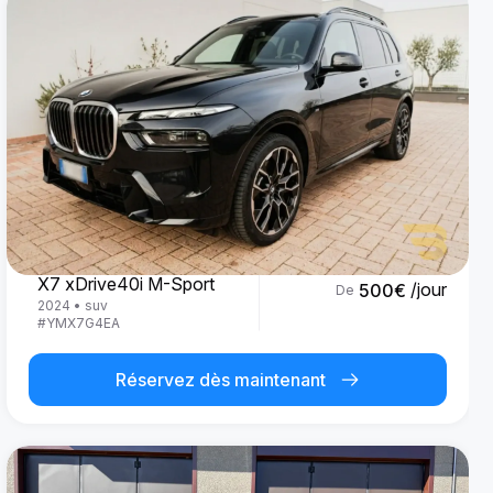
BMW
X7 xDrive40i M-Sport
/jour
500
€
De
2024
•
suv
#
YMX7G4EA
Réservez dès maintenant