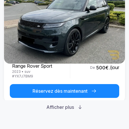
Land Rover
Range Rover Sport
/jour
500
€
De
2023
•
suv
#
YX7J7BM9
Réservez dès maintenant
Afficher plus