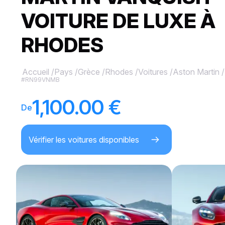
VOITURE DE LUXE À
RHODES
Accueil
/
Pays
/
Grèce
/
Rhodes
/
Voitures
/
Aston Martin
/
#RN99VNMB
1,100.00 €
De
Vérifier les voitures disponibles