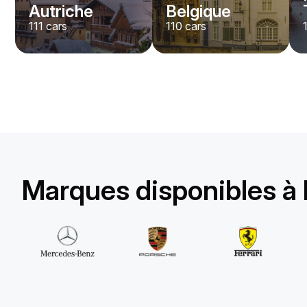
Autriche
Belgique
111
cars
110
cars
Mercedes Benz
G63 amg
/jour
950
€
De
2023
•
suv
#
Y8WGAQX5
Réservez dès maintenant
Marques disponibles à