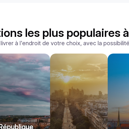
ions les plus populaires 
ivrer à l'endroit de votre choix, avec la possibilit
Lamborghini
Huracán Evo Spider
/jour
1750
€
De
2024
•
sport
#
YP7A38NG
Réservez dès maintenant
République