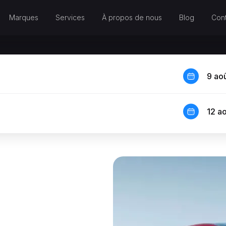
Marques
Services
À propos de nous
Blog
Cont
9 ao
12 a