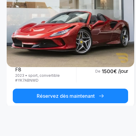
Ferrari
F8
/jour
1500
€
De
2023
•
sport, convertible
#
YK7ABNWD
Réservez dès maintenant