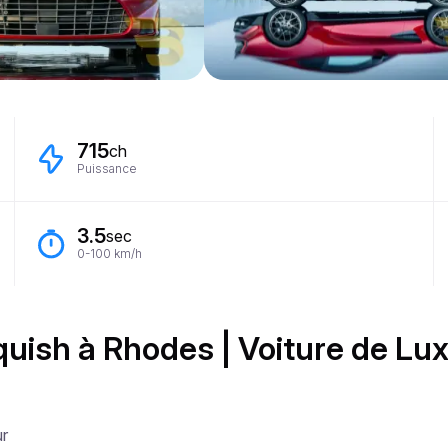
715
ch
Puissance
3.5
sec
0-100 km/h
uish à Rhodes | Voiture de Lu
r
