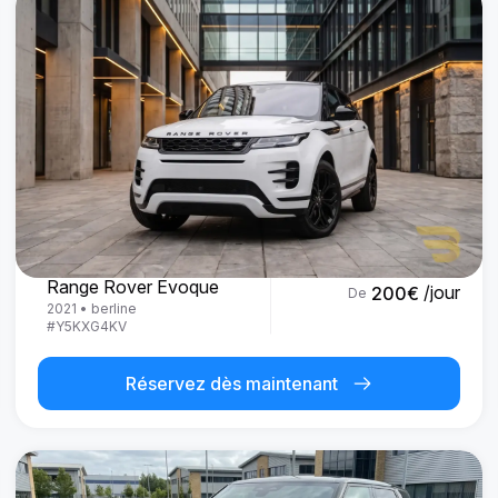
Land Rover
Range Rover Evoque
/jour
200
€
De
2021
•
berline
#
Y5KXG4KV
Réservez dès maintenant