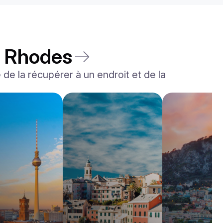
à Rhodes
é de la récupérer à un endroit et de la
Land Rover
Range Rover Sport
/jour
600
€
De
2023
•
suv
#
YPDJPVBJ
Réservez dès maintenant