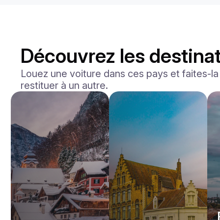
Découvrez les destinat
Louez une voiture dans ces pays et faites-la l
restituer à un autre.
Ferrari
Portofino
/jour
1500
€
De
2023
•
sport
#
YVJD7NBZ
Réservez dès maintenant