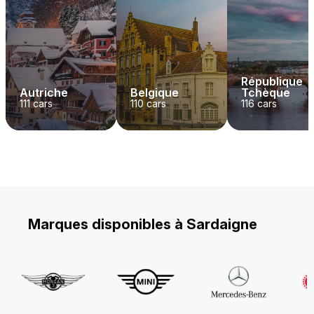
République
Autriche
Belgique
Tchèque
111
cars
110
cars
116
cars
Marques disponibles à Sardaigne