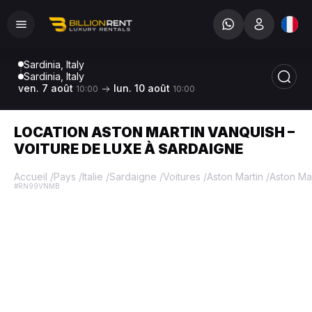
Sardinia, Italy
Sardinia, Italy
ven. 7 août
lun. 10 août
10:00
10:00
LOCATION ASTON MARTIN VANQUISH –
VOITURE DE LUXE À SARDAIGNE
Accueil
/
Pays
/
Italie
/
Sardaigne
/
Voitures
/
Aston Martin
/
Aston Ma
#RN99VNMB