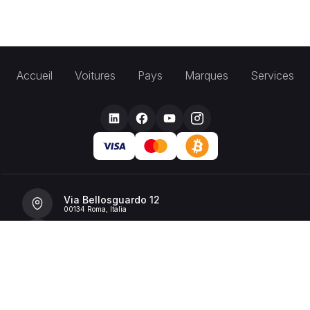
Accueil
Voitures
Pays
Marques
Services
Via Bellosguardo 12
00134 Roma, Italia
+39 392 36 43199
info@billionrent.com
P.IVA (VAT): 16591601006