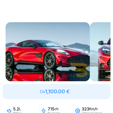
1,100.00 €
De
5.2
715
323
L
ch
Km/h