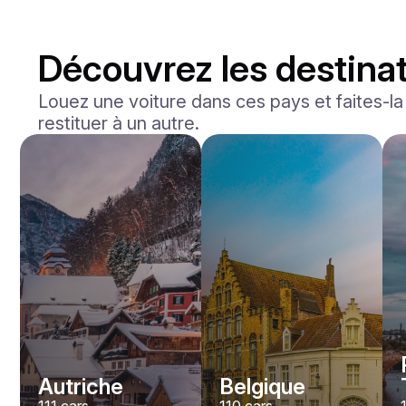
Découvrez les destinat
Louez une voiture dans ces pays et faites-la l
restituer à un autre.
Mercedes Benz
Maybach S-klasse 580
/jour
750
€
De
2021
•
berline
#
YXWG36PR
Réservez dès maintenant
Autriche
Belgique