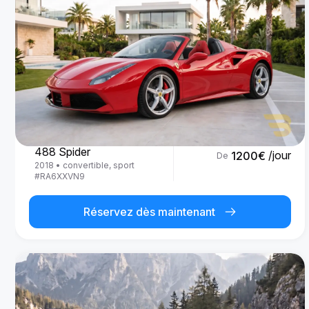
Ferrari
488 Spider
/jour
1200
€
De
2018
•
convertible, sport
#
RA6XXVN9
Réservez dès maintenant