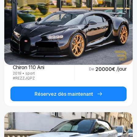
Bugatti
Chiron 110 Ani
/jour
20000
€
De
2019
•
sport
#
REZZJQPZ
Réservez dès maintenant