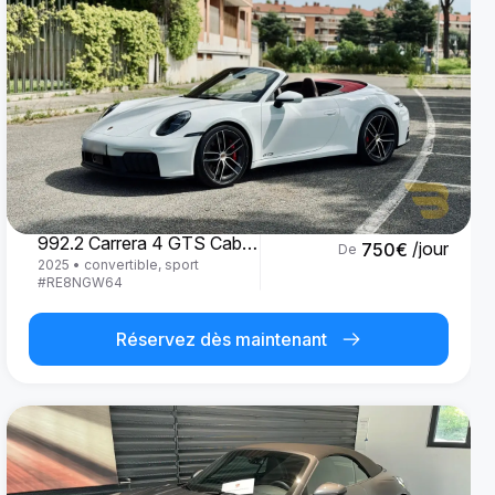
Porsche
992.2 Carrera 4 GTS Cabrio '25
/jour
750
€
De
2025
•
convertible, sport
#
RE8NGW64
Réservez dès maintenant