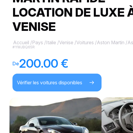
LOCATION DE LUXE 
VENISE
Accueil
/
Pays
/
Italie
/
Venise
/
Voitures
/
Aston Martin
/
As
#YWJBQ65R
200.00 €
De
Vérifier les voitures disponibles