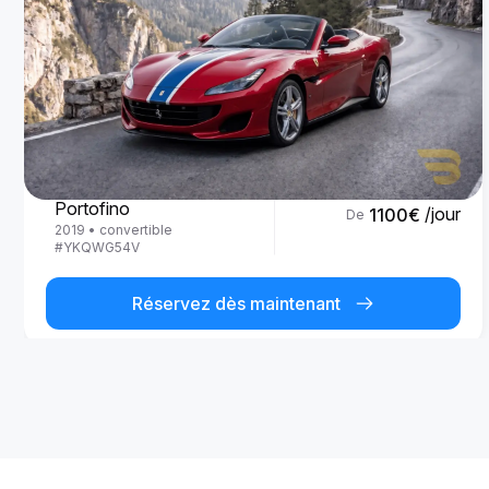
Ferrari
Portofino
/jour
1100
€
De
2019
•
convertible
#
YKQWG54V
Réservez dès maintenant