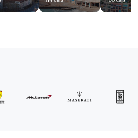
s
114
cars
106
cars
MINI
John Cooper Works Cabrio
/jour
300
€
De
2021
•
convertible
#
R3P5ZB4E
Réservez dès maintenant