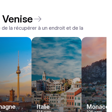
à Venise
é de la récupérer à un endroit et de la
Rolls-Royce
Dawn
/jour
2200
€
De
2022
•
convertible
#
YJPXZKDA
Réservez dès maintenant
magne
Italie
Monaco