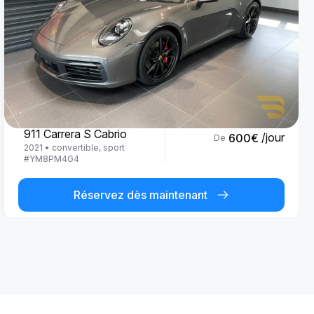
Porsche
911 Carrera S Cabrio
/jour
600
€
De
2021
•
convertible, sport
#
YM8PM4G4
Réservez dès maintenant