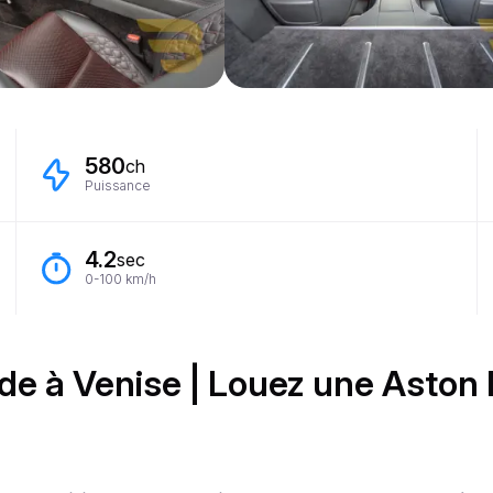
580
ch
Puissance
4.2
sec
0-100 km/h
de à Venise | Louez une Aston