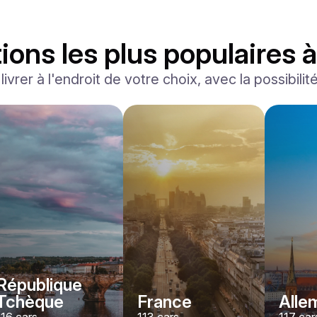
ions les plus populaires 
ivrer à l'endroit de votre choix, avec la possibilit
Ferrari
F8 Spider
/jour
1500
€
De
2022
•
convertible, sport
#
RNWMPA4V
Réservez dès maintenant
République
Tchèque
France
Alle