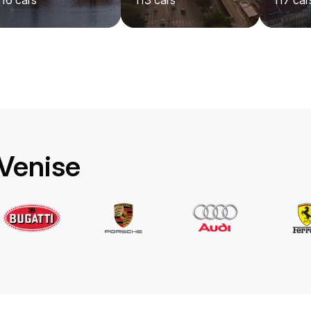
116
cars
113
cars
117
car
Rolls-Royce
Ghost Long
/jour
1750
€
De
2022
•
berline
#
YPKW458N
Réservez dès maintenant
 Venise