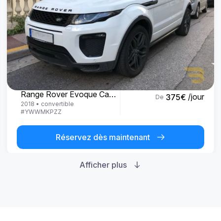
Land Rover
Range Rover Evoque Cabrio
/jour
375
€
De
2018
•
convertible
#
YWWMKPZZ
Réservez dès maintenant
Afficher plus