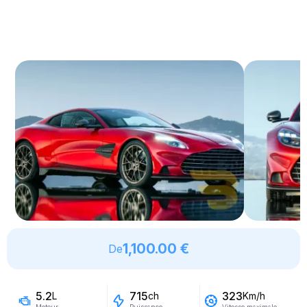
1,100.00 €
De
5.2
715
323
L
ch
Km/h