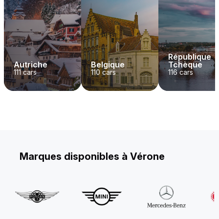
République
Autriche
Belgique
Tchèque
111
cars
110
cars
116
cars
Marques disponibles à Vérone