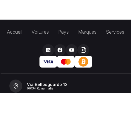
Accueil
Voitures
Pays
Marques
Services
Via Bellosguardo 12
00134 Roma, Italia
+39 392 36 43199
info@billionrent.com
P.IVA (VAT): 16591601006