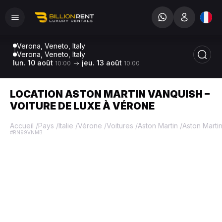
Verona, Veneto, Italy
Verona, Veneto, Italy
lun. 10 août
jeu. 13 août
10:00
10:00
LOCATION ASTON MARTIN VANQUISH –
VOITURE DE LUXE À VÉRONE
Accueil
/
Pays
/
Italie
/
Vérone
/
Voitures
/
Aston Martin
/
Aston Marti
#RN99VNMB