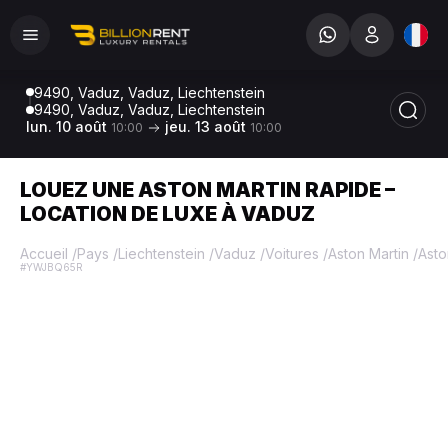
9490, Vaduz, Vaduz, Liechtenstein
9490, Vaduz, Vaduz, Liechtenstein
lun. 10 août
jeu. 13 août
10:00
10:00
LOUEZ UNE ASTON MARTIN RAPIDE –
LOCATION DE LUXE À VADUZ
Accueil
/
Pays
/
Liechtenstein
/
Vaduz
/
Voitures
/
Aston Martin
/
Asto
#YWJBQ65R