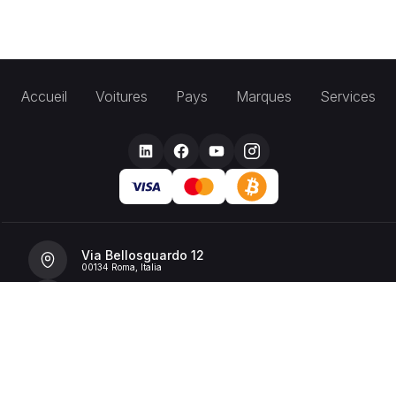
Accueil
Voitures
Pays
Marques
Services
Via Bellosguardo 12
00134 Roma, Italia
+39 392 36 43199
info@billionrent.com
P.IVA (VAT): 16591601006