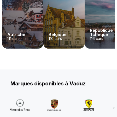
République
Autriche
Belgique
Tchèque
111
cars
110
cars
116
cars
Marques disponibles à Vaduz