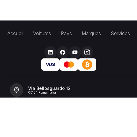
Accueil
Voitures
Pays
Marques
Services
Via Bellosguardo 12
00134 Roma, Italia
+39 392 36 43199
info@billionrent.com
P.IVA (VAT): 16591601006