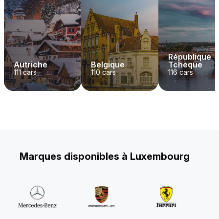
République
Autriche
Belgique
Tchèque
111
cars
110
cars
116
cars
Marques disponibles à Luxembourg