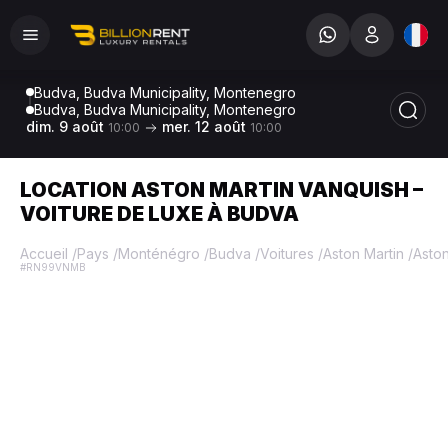
Budva, Budva Municipality, Montenegro
Budva, Budva Municipality, Montenegro
dim. 9 août
mer. 12 août
10:00
10:00
LOCATION ASTON MARTIN VANQUISH –
VOITURE DE LUXE À BUDVA
Accueil
/
Pays
/
Monténégro
/
Budva
/
Voitures
/
Aston Martin
/
Aston
#RN99VNMB