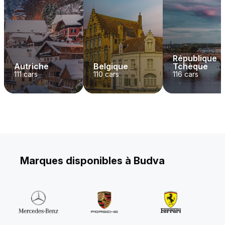
République
Autriche
Belgique
Tchèque
111
cars
110
cars
116
cars
Marques disponibles à Budva