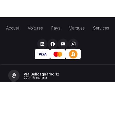
Accueil
Voitures
Pays
Marques
Services
Via Bellosguardo 12
00134 Roma, Italia
+39 392 36 43199
info@billionrent.com
P.IVA (VAT): 16591601006