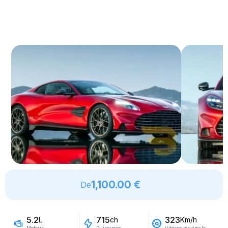
1,100.00 €
De
5.2
715
323
L
ch
Km/h