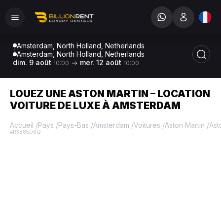
Amsterdam, North Holland, Netherlands
Amsterdam, North Holland, Netherlands
dim. 9 août
mer. 12 août
10:00
10:00
LOUEZ UNE ASTON MARTIN – LOCATION
VOITURE DE LUXE À AMSTERDAM
Accueil
/
Pays
/
Pays-Bas
/
Amsterdam
/
Voitures
/
Aston Martin
/
Ast
#R3B85D6Q