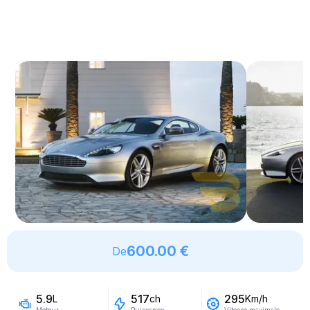
600.00 €
De
5.9
517
295
L
ch
Km/h