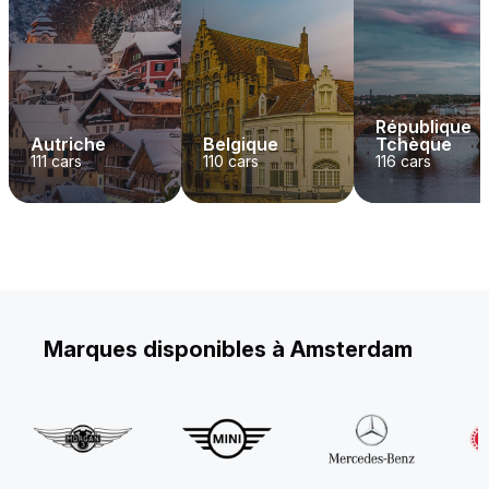
République
Autriche
Belgique
Tchèque
111
cars
110
cars
116
cars
Marques disponibles à Amsterdam