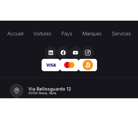
Accueil
Voitures
Pays
Marques
Services
Via Bellosguardo 12
00134 Roma, Italia
+39 392 36 43199
info@billionrent.com
P.IVA (VAT): 16591601006