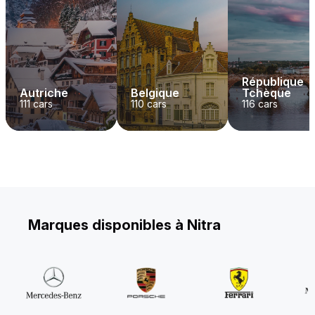
République
Autriche
Belgique
Tchèque
111
cars
110
cars
116
cars
Marques disponibles à Nitra