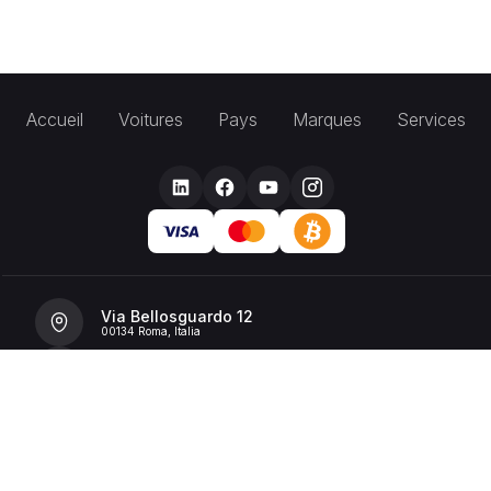
Accueil
Voitures
Pays
Marques
Services
Via Bellosguardo 12
00134 Roma, Italia
+39 392 36 43199
info@billionrent.com
P.IVA (VAT): 16591601006