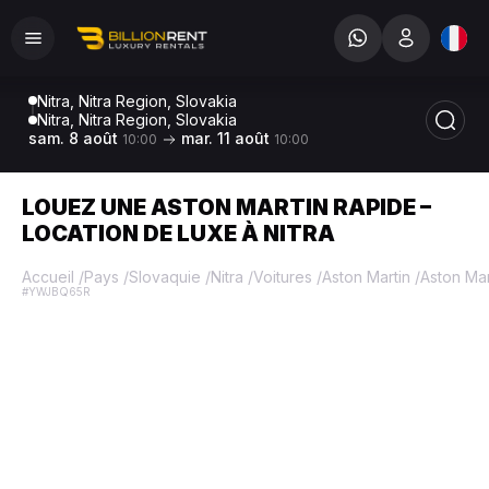
Nitra, Nitra Region, Slovakia
Nitra, Nitra Region, Slovakia
sam. 8 août
mar. 11 août
10:00
10:00
LOUEZ UNE ASTON MARTIN RAPIDE –
LOCATION DE LUXE À NITRA
Accueil
/
Pays
/
Slovaquie
/
Nitra
/
Voitures
/
Aston Martin
/
Aston Mar
#YWJBQ65R