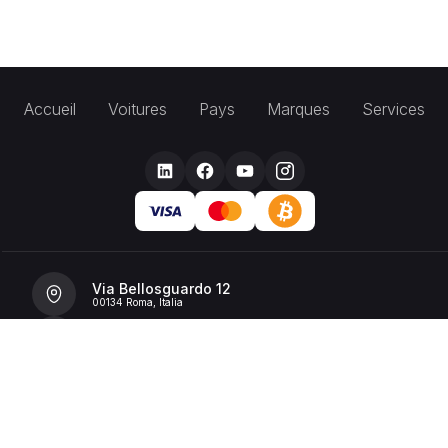
Accueil
Voitures
Pays
Marques
Services
Via Bellosguardo 12
00134 Roma, Italia
+39 392 36 43199
info@billionrent.com
P.IVA (VAT): 16591601006