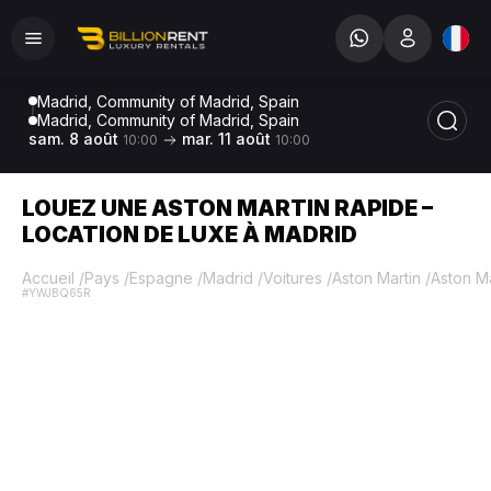
Madrid, Community of Madrid, Spain
Madrid, Community of Madrid, Spain
sam. 8 août
mar. 11 août
10:00
10:00
LOUEZ UNE ASTON MARTIN RAPIDE –
LOCATION DE LUXE À MADRID
Accueil
/
Pays
/
Espagne
/
Madrid
/
Voitures
/
Aston Martin
/
Aston M
#YWJBQ65R