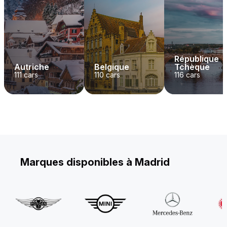
République
Autriche
Belgique
Tchèque
111
cars
110
cars
116
cars
Marques disponibles à Madrid