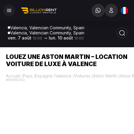
Valencia, Valencian Community, Spain
Valencia, Valencian Community, Spain
ven. 7 août
lun. 10 août
10:00
10:00
LOUEZ UNE ASTON MARTIN – LOCATION
VOITURE DE LUXE À VALENCE
Accueil
/
Pays
/
Espagne
/
Valence
/
Voitures
/
Aston Martin
/
Aston 
#R3B85D6Q