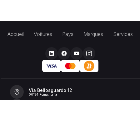
Accueil
Voitures
Pays
Marques
Services
Via Bellosguardo 12
00134 Roma, Italia
+39 392 36 43199
info@billionrent.com
P.IVA (VAT): 16591601006