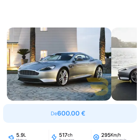
600.00 €
De
5.9
517
295
L
ch
Km/h