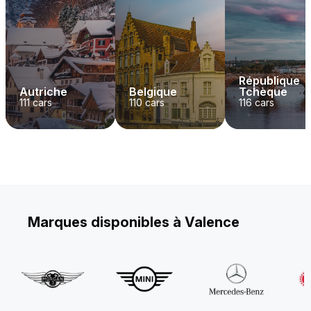
République
Autriche
Belgique
Tchèque
111
cars
110
cars
116
cars
Marques disponibles à Valence