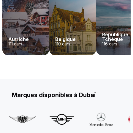
République
Autriche
Belgique
Tchèque
111
cars
110
cars
116
cars
Marques disponibles à Dubaï