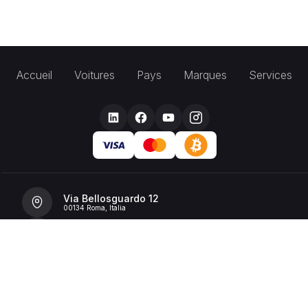
Accueil
Voitures
Pays
Marques
Services
Via Bellosguardo 12
00134 Roma, Italia
+39 392 36 43199
info@billionrent.com
P.IVA (VAT): 16591601006