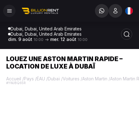
Dubai, Dubai, United Arab Emirates
Dubai, Dubai, United Arab Emirates
dim. 9 août
mer. 12 août
10:00
10:00
LOUEZ UNE ASTON MARTIN RAPIDE –
LOCATION DE LUXE À DUBAÏ
Accueil
/
Pays
/
ÉAU
/
Dubaï
/
Voitures
/
Aston Martin
/
Aston Martin 
#YWJBQ65R