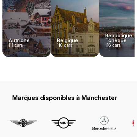
République
Autriche
Belgique
Tchèque
111
cars
110
cars
116
cars
Marques disponibles à Manchester