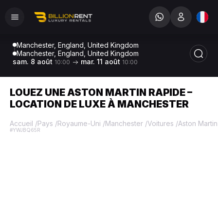
Manchester, England, United Kingdom
Manchester, England, United Kingdom
sam. 8 août
mar. 11 août
10:00
10:00
LOUEZ UNE ASTON MARTIN RAPIDE –
LOCATION DE LUXE À MANCHESTER
Accueil
/
Pays
/
Royaume-Uni
/
Manchester
/
Voitures
/
Aston Martin
#YWJBQ65R