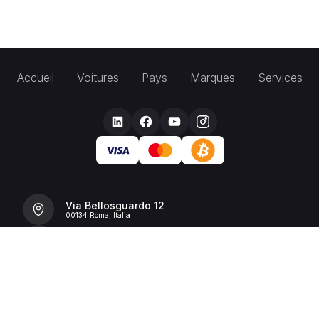
Accueil
Voitures
Pays
Marques
Services
Via Bellosguardo 12
00134 Roma, Italia
+39 392 36 43199
info@billionrent.com
P.IVA (VAT): 16591601006